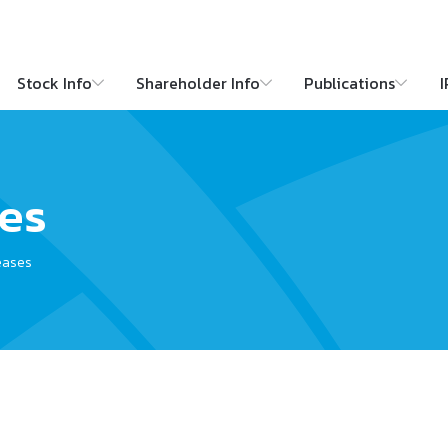
Stock Info
Shareholder Info
Publications
I
ses
eases