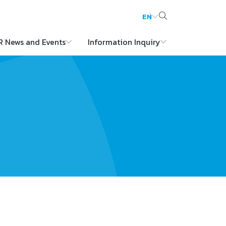
EN
R News and Events
Information Inquiry
Web Design by