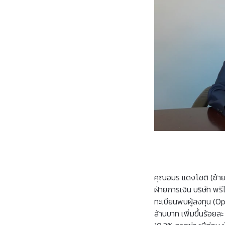
คุณอมร แดงโชติ (ซ้า
ฝ่ายการเงิน บริษัท พร
ทะเบียนพบผู้ลงทุน (O
ล้านบาท เพิ่มขึ้นร้อยล